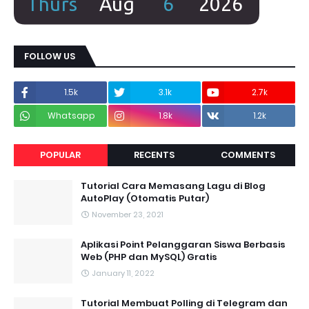
FOLLOW US
1.5k
3.1k
2.7k
Whatsapp
1.8k
1.2k
POPULAR
RECENTS
COMMENTS
Tutorial Cara Memasang Lagu di Blog
AutoPlay (Otomatis Putar)
November 23, 2021
Aplikasi Point Pelanggaran Siswa Berbasis
Web (PHP dan MySQL) Gratis
January 11, 2022
Tutorial Membuat Polling di Telegram dan