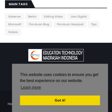
MAIN TAGS
Adsense
Berita
Editing Video
Jam Digital
Microsoft
Panduan Blog
Panduan Nearpod
Tips
Videos
Berbagi Itu Indah
This website uses cookies to ensure you get
the best experience on our website.
Learn more
Design by -
Edutech Madrasah - Evi Mutawasit
Got it!
Home
About
Contact
Disclaimer
Privacy Policy
RTL Version