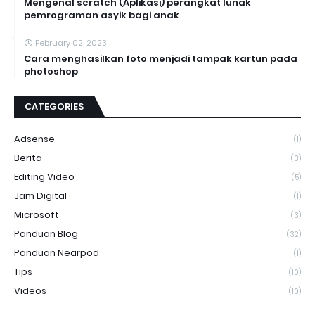
Mengenal scratch (Aplikasi) perangkat lunak
pemrograman asyik bagi anak
February 02, 2023
Cara menghasilkan foto menjadi tampak kartun pada
photoshop
CATEGORIES
Adsense
(1)
Berita
(3)
Editing Video
(5)
Jam Digital
(1)
Microsoft
(3)
Panduan Blog
(32)
Panduan Nearpod
(1)
Tips
(10)
Videos
(10)