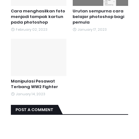
Cara menghasilkan foto
Urutan sempurna cara
menjadi tampak kartun
belajar photoshop bagi
pada photoshop
pemula
February 02, 2023
January 17, 2023
Manipulasi Pesawat
Terbang WW2 Fighter
January 14, 2023
POST A COMMENT