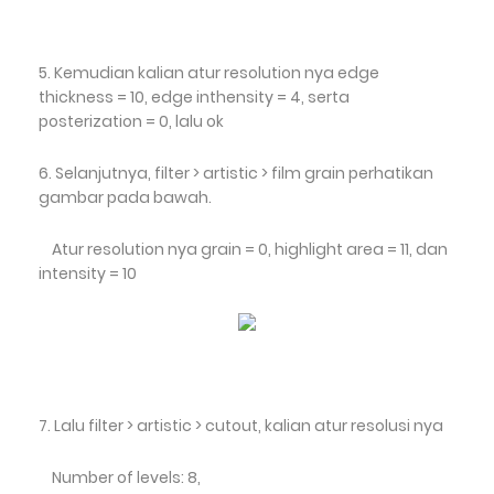
5. Kemudian kalian atur resolution nya edge
thickness = 10, edge inthensity = 4, serta
posterization = 0, lalu ok
6. Selanjutnya, filter > artistic > film grain perhatikan
gambar pada bawah.
Atur resolution nya grain = 0, highlight area = 11, dan
intensity = 10
7. Lalu filter > artistic > cutout, kalian atur resolusi nya
Number of levels: 8,