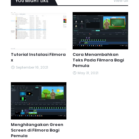
YOU MIGHT LIKE
View all
Tutorial Instalasi Filmora
Cara Menambahkan
x
Teks Pada Filmora Bagi
Pemula
September 16, 2021
May 31, 2021
Menghilangakan Green
Screen di Filmora Bagi
Pemula