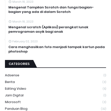
March 16, 2023
Mengenal Tampilan Scratch dan fungsi bagian-
bagian yang ada di dalam Scratch
March 16, 2023
Mengenal scratch (Aplikasi) perangkat lunak
pemrograman asyik bagi anak
February 02, 2023
Cara menghasilkan foto menjadi tampak kartun pada
photoshop
CATEGORIES
Adsense
(1)
Berita
(3)
Editing Video
(5)
Jam Digital
(1)
Microsoft
(3)
Panduan Blog
(32)