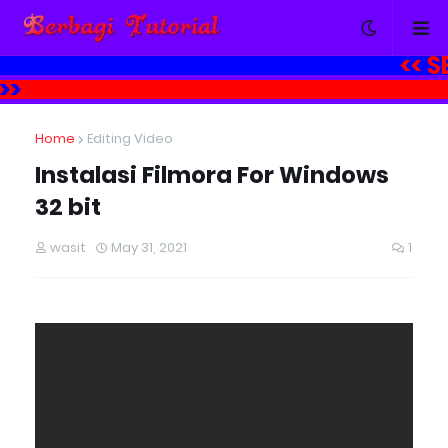
<<
SEL
L >>
Home
Editing Video
Instalasi Filmora For Windows
32 bit
wasit
May 31, 2021
1