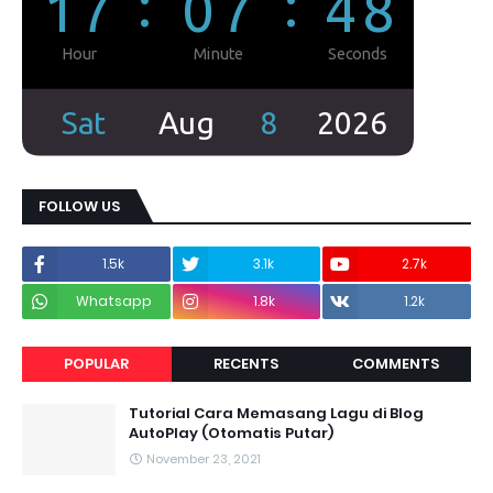
FOLLOW US
1.5k
3.1k
2.7k
Whatsapp
1.8k
1.2k
POPULAR
RECENTS
COMMENTS
Tutorial Cara Memasang Lagu di Blog
AutoPlay (Otomatis Putar)
November 23, 2021