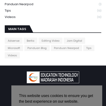
Panduan Nearpod
(1)
Tips
(10)
Videos
(10)
MAIN TAGS
Adsense
Berita
Editing Video
Jam Digital
Microsoft
Panduan Blog
Panduan Nearpod
Tips
Videos
Berbagi Itu Indah
This website uses cookies to ensure you get
the best experience on our website.